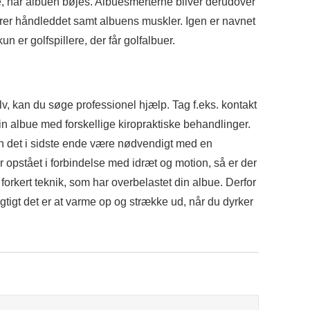
e, når albuen bøjes. Albuesmerterne bliver derudover
verer håndleddet samt albuens muskler. Igen er navnet
kun er golfspillere, der får golfalbuer.
lv, kan du søge professionel hjælp. Tag f.eks. kontakt
in albue med forskellige kiropraktiske behandlinger.
n det i sidste ende være nødvendigt med en
r opstået i forbindelse med idræt og motion, så er der
n forkert teknik, som har overbelastet din albue. Derfor
gtigt det er at varme op og strække ud, når du dyrker