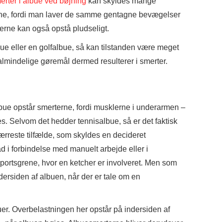
rter i albue ved bøjning
kan skyldes mange
terne, fordi man laver de samme gentagne bevægelser
erne kan også opstå pludseligt.
e eller en golfalbue, så kan tilstanden være meget
lmindelige gøremål dermed resulterer i smerter.
lbue opstår smerterne, fordi musklerne i underarmen –
s. Selvom det hedder tennisalbue, så er det faktisk
færreste tilfælde, som skyldes en decideret
d i forbindelse med manuelt arbejde eller i
ortsgrene, hvor en ketcher er involveret. Men som
ersiden af albuen, når der er tale om en
er. Overbelastningen her opstår på indersiden af