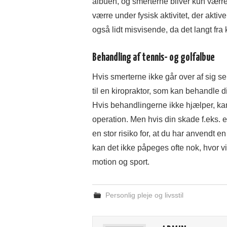
albuen, og smerterne bliver kun værr
værre under fysisk aktivitet, der akti
også lidt misvisende, da det langt fra 
Behandling af tennis- og golfalbue
Hvis smerterne ikke går over af sig se
til en kiropraktor, som kan behandle d
Hvis behandlingerne ikke hjælper, ka
operation. Men hvis din skade f.eks. e
en stor risiko for, at du har anvendt e
kan det ikke påpeges ofte nok, hvor vi
motion og sport.
Personlig pleje og livsstil