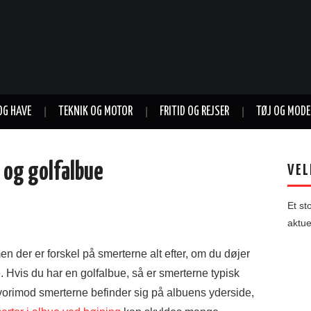
OG HAVE
TEKNIK OG MOTOR
FRITID OG REJSER
TØJ OG MODE
 og golfalbue
VEL
Et st
aktu
 men der er forskel på smerterne alt efter, om du døjer
. Hvis du har en golfalbue, så er smerterne typisk
hvorimod smerterne befinder sig på albuens yderside,