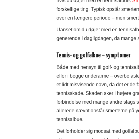
hvis du døjer med en tennisalbue.
Sme
forskellige ting. Typisk opstår smer
over en længere periode – men smert
Uanset om du døjer med en tennisalbu
generende i dagligdagen, da mange a
Tennis- og golfalbue – symptomer
Både med hensyn til golf- og tennisa
eller i begge underarme – overbelaste
et lidt misvisende navn, da det er de 
tennisskade. Skaden sker i højere gra
forbindelse med mange andre slags sp
allerede nævnt opstår smerterne på yd
tennisalbue.
Det forholder sig modsat med golfalbu