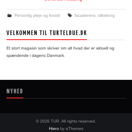
Personlig pleje og livsstil
facaderens
,
silkeborg
VELKOMMEN TIL TURTELDUE.DK
Et stort magasin som skriver om alt hvad der er aktuelt og
spændende i dagens Danmark.
NYHED
© 2026 TUR. All rights reserved.
Hiero
by aThemes