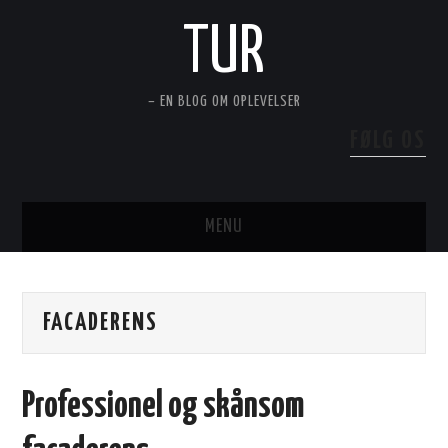
TUR
– EN BLOG OM OPLEVELSER
FØLG OS
MENU
PERSONLIG PLEJE OG LIVSSTIL
FACADERENS
HUS OG HAVE
TEKNIK OG MOTOR
Professionel og skånsom
FRITID OG REJSER