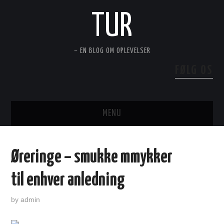
TUR
– EN BLOG OM OPLEVELSER
FØLG OS
MENU
PERSONLIG PLEJE OG LIVSSTIL
Øreringe – smukke mmykker
HUS OG HAVE
til enhver anledning
TEKNIK OG MOTOR
by
admin
FRITID OG REJSER