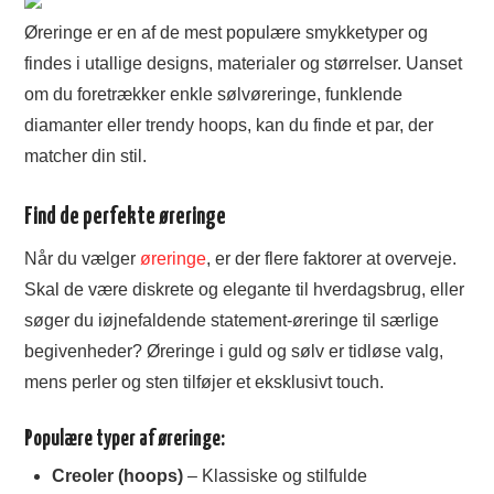
Øreringe er en af de mest populære smykketyper og
TØJ OG MODE
findes i utallige designs, materialer og størrelser. Uanset
MAD
om du foretrækker enkle sølvøreringe, funklende
diamanter eller trendy hoops, kan du finde et par, der
ANNONCERING
matcher din stil.
Find de perfekte øreringe
Når du vælger
øreringe
, er der flere faktorer at overveje.
Skal de være diskrete og elegante til hverdagsbrug, eller
søger du iøjnefaldende statement-øreringe til særlige
begivenheder? Øreringe i guld og sølv er tidløse valg,
mens perler og sten tilføjer et eksklusivt touch.
Populære typer af øreringe:
Creoler (hoops)
– Klassiske og stilfulde