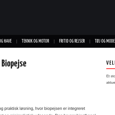
OG HAVE
TEKNIK OG MOTOR
FRITID OG REJSER
TØJ OG MODE
 Biopejse
VEL
Et st
aktu
 praktisk løsning, hvor biopejsen er integreret