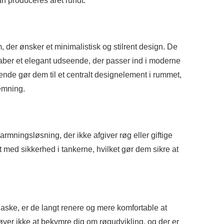
an produceres året rundt.
, der ønsker et minimalistisk og stilrent design. De
kaber et elegant udseende, der passer ind i moderne
ende gør dem til et centralt designelement i rummet,
emning.
rmningsløsning, der ikke afgiver røg eller giftige
 med sikkerhed i tankerne, hvilket gør dem sikre at
 aske, er de langt renere og mere komfortable at
øver ikke at bekymre dig om røgudvikling, og der er