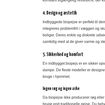
konstant tilgængelig ressource, der k
4. Design og æstetik
Indbyggede biopejse er perfekt til dem
integreres problemfrit i væggen og s
boliger. Deres enkle og diskrete udse
samtidig med at de giver varme og st
5. Sikkerhed og komfort
En indbygget biopejs er en sikker opva
dampe. De fleste modeller er designet
bruge i hjemmet.
Ingen røg og ingen aske
Da biopejse ikke producerer røg eller
bruge end traditionelle pejse. Du beh