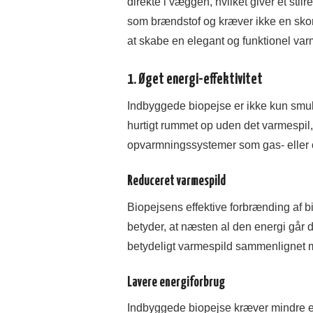
direkte i væggen, hvilket giver et sti
som brændstof og kræver ikke en skors
at skabe en elegant og funktionel va
1. Øget energi-effektivitet
Indbyggede biopejse er ikke kun smuk
hurtigt rummet op uden det varmespil,
opvarmningssystemer som gas- eller 
Reduceret varmespild
Biopejsens effektive forbrænding af b
betyder, at næsten al den energi går d
betydeligt varmespild sammenlignet 
Lavere energiforbrug
Indbyggede biopejse kræver mindre en