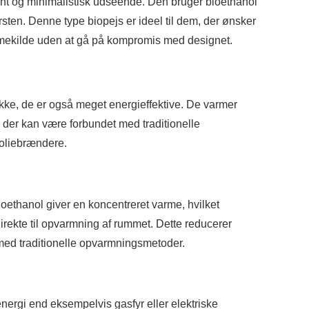
lrent og minimalistisk udseende. Den bruger bioethanol
ten. Denne type biopejs er ideel til dem, der ønsker
rmekilde uden at gå på kompromis med designet.
ke, de er også meget energieffektive. De varmer
 der kan være forbundet med traditionelle
oliebrændere.
ioethanol giver en koncentreret varme, hvilket
irekte til opvarmning af rummet. Dette reducerer
med traditionelle opvarmningsmetoder.
ergi end eksempelvis gasfyr eller elektriske