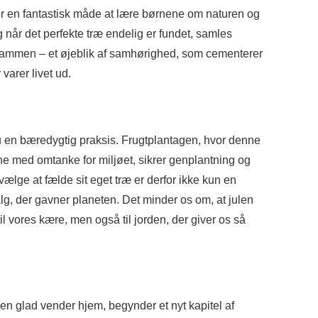
t er en fantastisk måde at lære børnene om naturen og
g når det perfekte træ endelig er fundet, samles
t sammen – et øjeblik af samhørighed, som cementerer
varer livet ud.
 du en bæredygtig praksis. Frugtplantagen, hvor denne
rne med omtanke for miljøet, sikrer genplantning og
ælge at fælde sit eget træ er derfor ikke kun en
g, der gavner planeten. Det minder os om, at julen
 til vores kære, men også til jorden, der giver os så
men glad vender hjem, begynder et nyt kapitel af