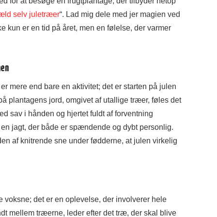
d for at besøge en frugtplantage, der tilbyder netop
æld selv juletræer
“. Lad mig dele med jer magien ved
ke kun er en tid på året, men en følelse, der varmer
nen
er mere end bare en aktivitet; det er starten på julen
å plantagens jord, omgivet af utallige træer, føles det
ed sav i hånden og hjertet fuldt af forventning
 en jagt, der både er spændende og dybt personlig.
den af knitrende sne under fødderne, at julen virkelig
de voksne; det er en oplevelse, der involverer hele
dt mellem træerne, leder efter det træ, der skal blive