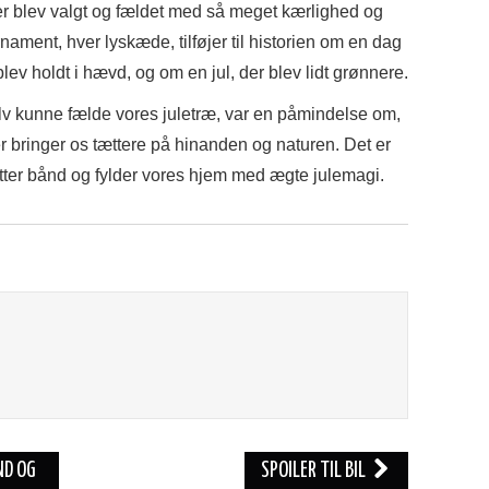
der blev valgt og fældet med så meget kærlighed og
ament, hver lyskæde, tilføjer til historien om en dag
lev holdt i hævd, og om en jul, der blev lidt grønnere.
elv kunne fælde vores juletræ, var en påmindelse om,
er bringer os tættere på hinanden og naturen. Det er
knytter bånd og fylder vores hjem med ægte julemagi.
ND OG
SPOILER TIL BIL