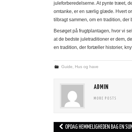
juleforberedelserne. At pynte træet, 
omtanke, er en særlig glæde. Hvert orn
tilbragt sammen, om en tradition, der b
Besøget på frugtplantagen, hvor vi s
at de bedste juletraditioner er dem, d
en tradition, der fortæller historier, 
Guide
,
Hus og have
ADMIN
MORE POSTS
Post
OPDAG HEMMELIGHEDEN BAG EN SU