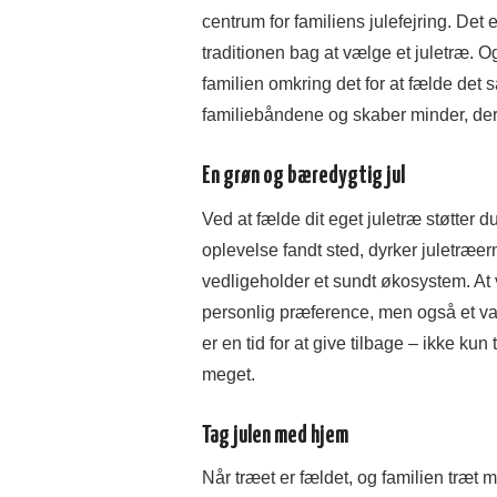
centrum for familiens julefejring. De
traditionen bag at vælge et juletræ. O
familien omkring det for at fælde de
familiebåndene og skaber minder, der 
En grøn og bæredygtig jul
Ved at fælde dit eget juletræ støtter
oplevelse fandt sted, dyrker juletræe
vedligeholder et sundt økosystem. At v
personlig præference, men også et val
er en tid for at give tilbage – ikke kun
meget.
Tag julen med hjem
Når træet er fældet, og familien træt 