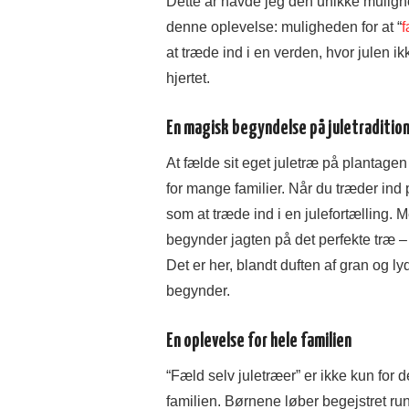
Dette år havde jeg den unikke mulighe
denne oplevelse: muligheden for at “
f
at træde ind i en verden, hvor julen ik
hjertet.
En magisk begyndelse på juletraditio
At fælde sit eget juletræ på plantagen 
for mange familier. Når du træder ind p
som at træde ind i en julefortælling. M
begynder jagten på det perfekte træ –
Det er her, blandt duften af gran og ly
begynder.
En oplevelse for hele familien
“Fæld selv juletræer” er ikke kun for 
familien. Børnene løber begejstret run