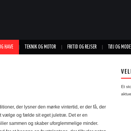
OG HAVE
TEKNIK OG MOTOR
FRITID OG REJSER
TØJ OG MODE
VEL
Et st
aktu
oner, der lysner den mørke vintertid, er der få, der
 vælge og fælde sit eget juletræ. Det er en
milier sammen og skaber uforglemmelige minder.