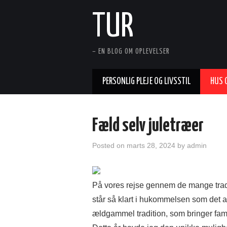
TUR
– EN BLOG OM OPLEVELSER
PERSONLIG PLEJE OG LIVSSTIL
HUS 
Fæld selv juletræer
Posted on
marts 28, 2024
by
admin
På vores rejse gennem de mange traditi
står så klart i hukommelsen som det at
ældgammel tradition, som bringer fa