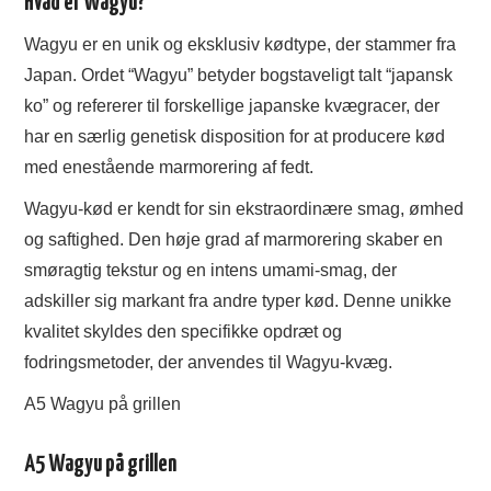
Hvad er Wagyu?
TØJ OG MODE
Wagyu er en unik og eksklusiv kødtype, der stammer fra
Japan. Ordet “Wagyu” betyder bogstaveligt talt “japansk
MAD
ko” og refererer til forskellige japanske kvægracer, der
har en særlig genetisk disposition for at producere kød
ANNONCERING
med enestående marmorering af fedt.
Wagyu-kød er kendt for sin ekstraordinære smag, ømhed
og saftighed. Den høje grad af marmorering skaber en
smøragtig tekstur og en intens umami-smag, der
adskiller sig markant fra andre typer kød. Denne unikke
kvalitet skyldes den specifikke opdræt og
fodringsmetoder, der anvendes til Wagyu-kvæg.
A5 Wagyu på grillen
A5 Wagyu på grillen