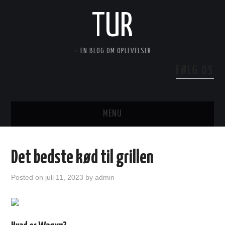
TUR
– EN BLOG OM OPLEVELSER
FØLG OS
MENU
PERSONLIG PLEJE OG LIVSSTIL
Det bedste kød til grillen
HUS OG HAVE
Posted on
juli 11, 2023
by
admin
TEKNIK OG MOTOR
FRITID OG REJSER