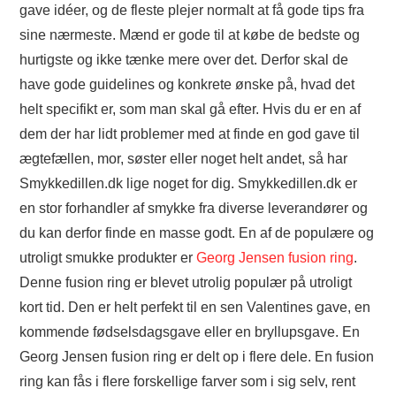
gave idéer, og de fleste plejer normalt at få gode tips fra
TØJ OG MODE
sine nærmeste. Mænd er gode til at købe de bedste og
hurtigste og ikke tænke mere over det. Derfor skal de
MAD
have gode guidelines og konkrete ønske på, hvad det
helt specifikt er, som man skal gå efter. Hvis du er en af
ANNONCERING
dem der har lidt problemer med at finde en god gave til
ægtefællen, mor, søster eller noget helt andet, så har
Smykkedillen.dk lige noget for dig. Smykkedillen.dk er
en stor forhandler af smykke fra diverse leverandører og
du kan derfor finde en masse godt. En af de populære og
utroligt smukke produkter er
Georg Jensen fusion ring
.
Denne fusion ring er blevet utrolig populær på utroligt
kort tid. Den er helt perfekt til en sen Valentines gave, en
kommende fødselsdagsgave eller en bryllupsgave. En
Georg Jensen fusion ring er delt op i flere dele. En fusion
ring kan fås i flere forskellige farver som i sig selv, rent