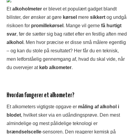
Et
alkoholmeter
er blevet et populært gadget blandt
TØJ OG MODE
bilister, der ønsker at gøre
kørsel
mere
sikkert
og undgå
MAD
risikoen for
promillekørsel
. Mange vil gerne
få hurtigt
svar
, før de sætter sig bag rattet efter en festlig aften med
ANNONCERING
alkohol
. Men hvor præcise er disse små målere egentlig
– og kan du stole på resultatet? Her får du en teknisk,
men letforståelig gennemgang af, hvad du skal vide, når
du overvejer at
køb alkometer
.
Hvordan fungerer et alkometer?
Et alkometers vigtigste opgave er
måling af alkohol i
blodet
, hvilket sker via en udåndingsprøve. Den mest
almindelige og mest pålidelige teknologi er
brændselscelle
-sensoren. Den reagerer kemisk på