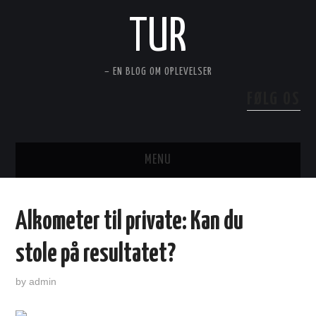
TUR
– EN BLOG OM OPLEVELSER
FØLG OS
MENU
PERSONLIG PLEJE OG LIVSSTIL
Alkometer til private: Kan du
HUS OG HAVE
stole på resultatet?
TEKNIK OG MOTOR
by
admin
FRITID OG REJSER